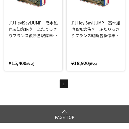
J'J Hey!Say!JUMP 高木雄
J'J Hey!Say!JUMP 高木雄
也＆知念侑李 ふたりっき
也＆知念侑李 ふたりっき
りフランス縦断各駅停車の
りフランス縦断各駅停車の
旅 DVD-BOX －ディレク
旅 Blu-rayBOX －ディレ
ターズカット・エディショ
クターズカット・エディシ
ン－
ョン－
¥15,400
¥18,920
(税込)
(税込)
1
PAGE TOP