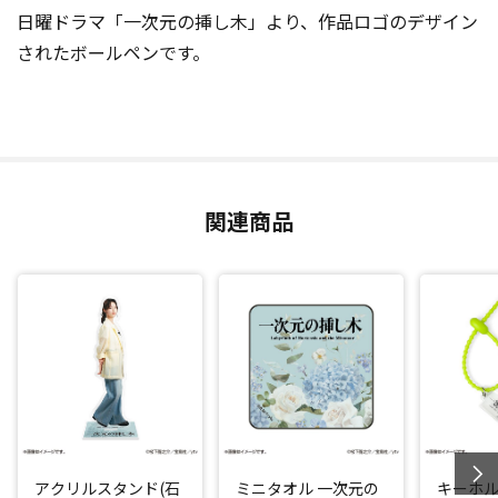
日曜ドラマ「一次元の挿し木」より、作品ロゴのデザイン
されたボールペンです。
関連商品
アクリルスタンド(石
ミニタオル 一次元の
キーホル