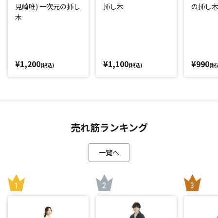
見崎唯) 一次元の挿し
挿し木
の挿し
木
¥1,200
¥1,100
¥990
(税込)
(税込)
(税
売れ筋ランキング
一覧へ