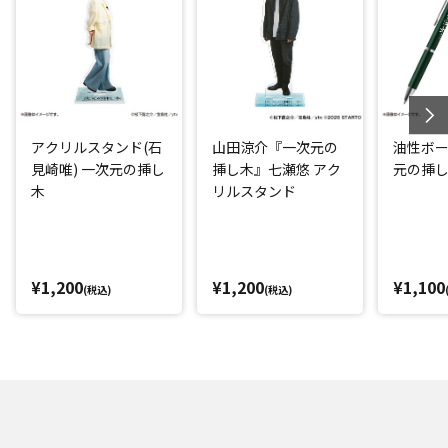
アクリルスタンド(石
山田涼介『一次元の
油性ボー
見崎唯) 一次元の挿し
挿し木』七瀬悠 アク
元の挿
木
リルスタンド
¥1,200
¥1,200
¥1,100
(税込)
(税込)