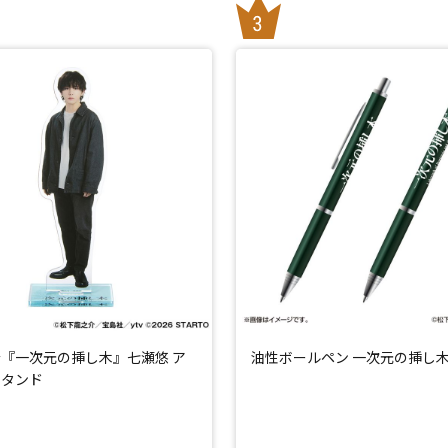
『一次元の挿し木』七瀬悠 ア
油性ボールペン 一次元の挿し
スタンド