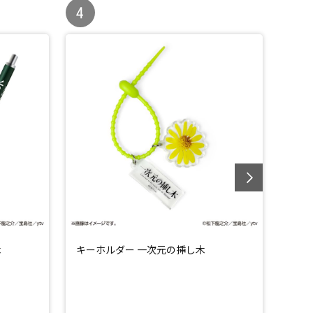
木
キーホルダー 一次元の挿し木
ミニ