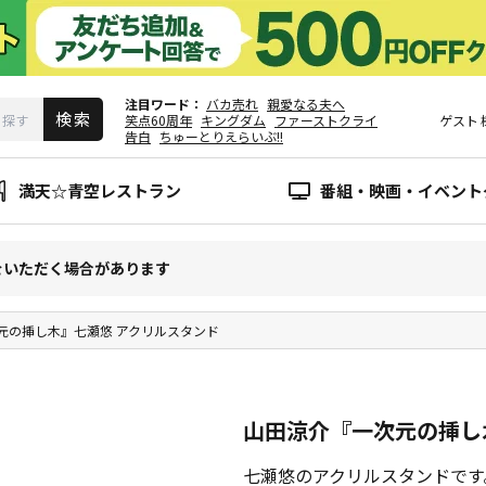
注目ワード
バカ売れ
親愛なる夫へ
笑点60周年
キングダム
ファーストクライ
ゲスト
告白
ちゅーとりえらいぶ!!
満天☆青空レストラン
番組・映画・イベント
をいただく場合があります
元の挿し木』七瀬悠 アクリルスタンド
山田涼介『一次元の挿し
七瀬悠のアクリルスタンドです