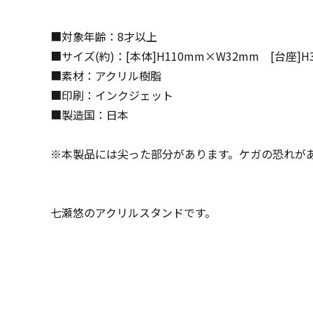
■対象年齢：8才以上
■サイズ(約)：[本体]H110mm×W32mm [台座]H
■素材：アクリル樹脂
■印刷：インクジェット
■製造国：日本
※本製品には尖った部分があります。ケガの恐れが
七瀬悠のアクリルスタンドです。