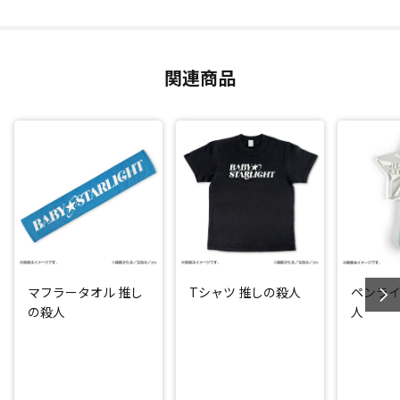
関連商品
マフラータオル 推し
Tシャツ 推しの殺人
ペンライ
の殺人
人