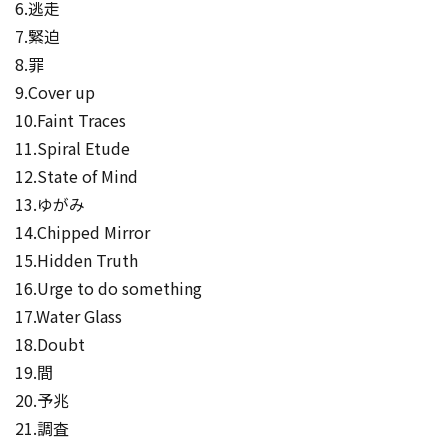
6.逃走
7.緊迫
8.罪
9.Cover up
10.Faint Traces
11.Spiral Etude
12.State of Mind
13.ゆがみ
14.Chipped Mirror
15.Hidden Truth
16.Urge to do something
17.Water Glass
18.Doubt
19.間
20.予兆
21.調査