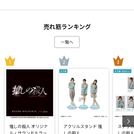
売れ筋ランキング
一覧へ
推しの殺人 オリジナ
アクリルスタンド 推
ステッカ
ル・サウンドトラッ
しの殺人
しの殺