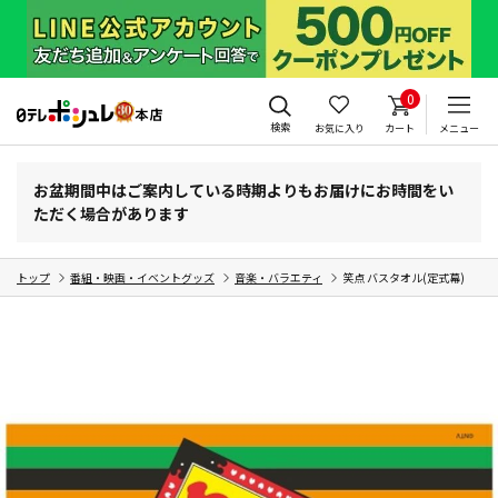
0
検索
お気に入り
カート
メニュー
お盆期間中はご案内している時期よりもお届けにお時間をい
ただく場合があります
トップ
番組・映画・イベントグッズ
音楽・バラエティ
笑点 バスタオル(定式幕)