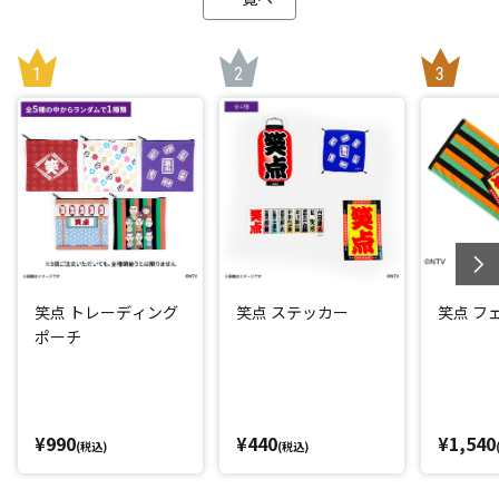
笑点 トレーディング
笑点 ステッカー
笑点 フ
ポーチ
¥990
¥440
¥1,540
(税込)
(税込)