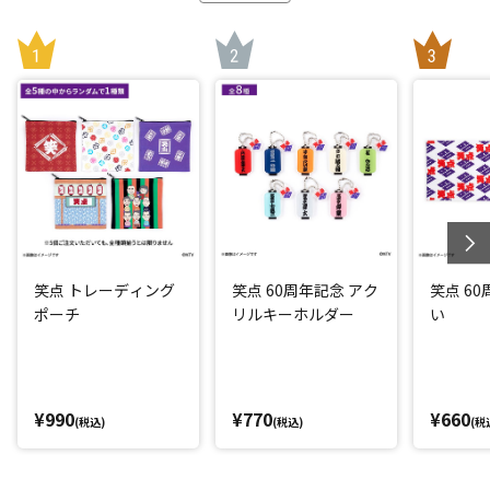
笑点 トレーディング
笑点 60周年記念 アク
笑点 6
ポーチ
リルキーホルダー
い
¥990
¥770
¥660
(税込)
(税込)
(税