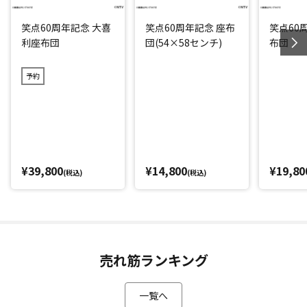
笑点60周年記念 大喜
笑点60周年記念 座布
笑点60
利座布団
団(54×58センチ)
布団
予約
¥39,800
¥14,800
¥19,80
(税込)
(税込)
売れ筋ランキング
一覧へ