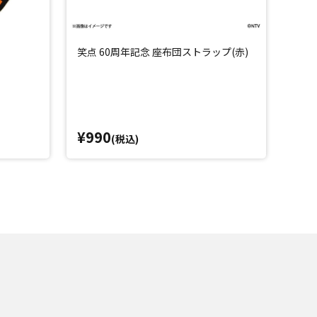
笑点 60周年記念 座布団ストラップ(赤)
笑点
¥990
¥5
(税込)