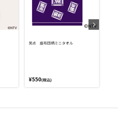
笑点 座布団柄ミニタオル
笑点
×
¥550
¥5
(税込)