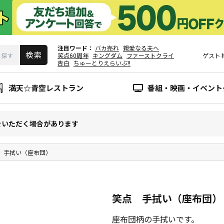
注目ワード
バカ売れ
親愛なる夫へ
笑点60周年
キングダム
ファーストクライ
ゲスト
告白
ちゅーとりえらいぶ!!
満天☆青空レストラン
番組・映画・イベント
をいただく場合があります
 手拭い（座布団）
笑点 手拭い（座布団）
座布団柄の手拭いです。