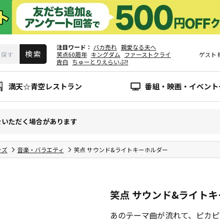
注目ワード
バカ売れ
親愛なる夫へ
笑点60周年
キングダム
ファーストクライ
ゲスト
告白
ちゅーとりえらいぶ!!
満天☆青空レストラン
番組・映画・イベント
をいただく場合があります
ッズ
音楽・バラエティ
笑点 サウンド&ライトキーホルダー
笑点 サウンド&ライト
あのテーマ曲が流れて、ピカピ