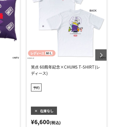
笑点 60周年記念×CHUMS T-SHIRT(レ
笑点 
ディース)
ンズ)
予約
予約
×
在庫なし
×
¥6,600
¥6,
(税込)