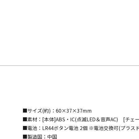
■サイズ(約)：60×37×37mm
■素材：[本体]ABS・IC(点滅LED＆音声AC) [チェ
■電池：LR44ボタン電池 2個 ※電池交換可(プラス
■製造国：中国