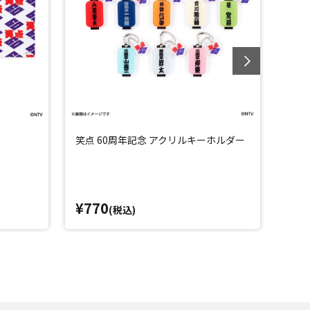
笑点 60周年記念 アクリルキーホルダー
笑点
¥770
¥5
(税込)