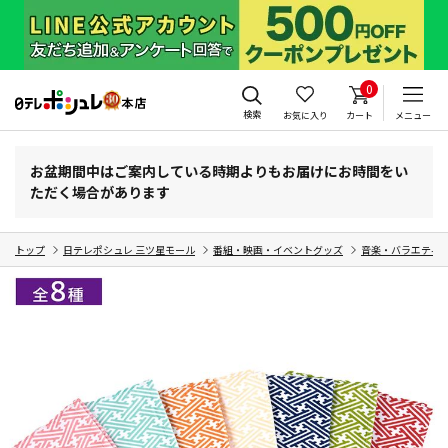
0
検索
お気に入り
カート
メニュー
お盆期間中はご案内している時期よりもお届けにお時間をい
ただく場合があります
トップ
日テレポシュレ 三ツ星モール
番組・映画・イベントグッズ
音楽・バラエティ