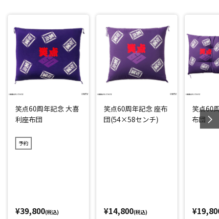
笑点60周年記念 大喜
笑点60周年記念 座布
笑点60
利座布団
団(54×58センチ)
布団
予約
¥39,800
¥14,800
¥19,80
(税込)
(税込)