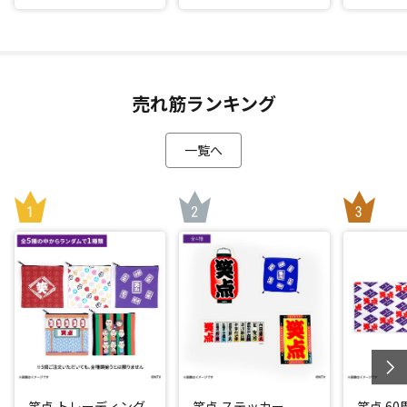
売れ筋ランキング
一覧へ
笑点 トレーディング
笑点 ステッカー
笑点 6