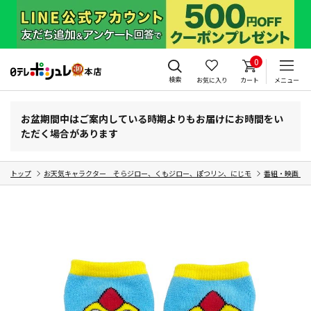
0
検索
お気に入り
カート
メニュー
お盆期間中はご案内している時期よりもお届けにお時間をい
ただく場合があります
トップ
お天気キャラクター そらジロー、くもジロー、ぽつリン、にじモ
番組・映画・