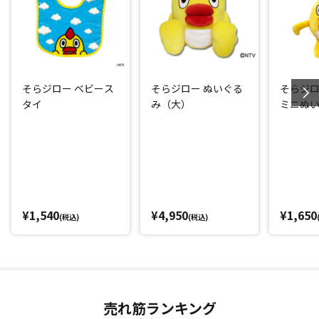
そらジロー ベビース
そらジロー ぬいぐる
そらジロ
タイ
み（大）
ミニぬ
¥1,540
¥4,950
¥1,650
(税込)
(税込)
売れ筋ランキング