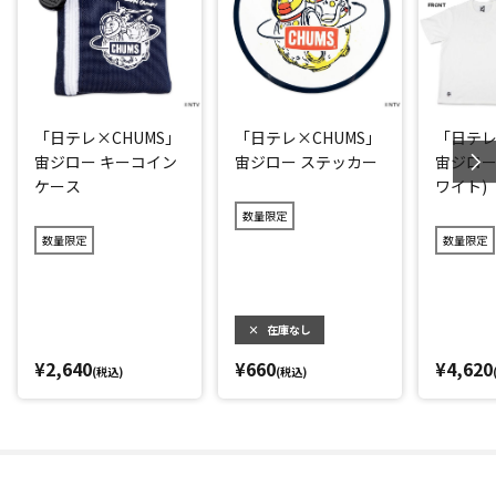
「日テレ×CHUMS」
「日テレ×CHUMS」
「日テレ
宙ジロー キーコイン
宙ジロー ステッカー
宙ジロー
ケース
ワイト)
数量限定
数量限定
数量限定
×
在庫なし
¥2,640
¥660
¥4,620
(税込)
(税込)