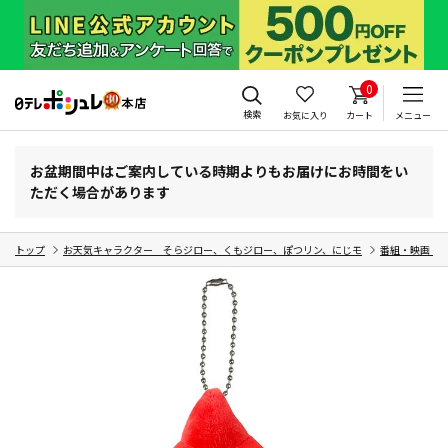
0
検索
お気に入り
カート
メニュー
お盆期間中はご案内している時期よりもお届けにお時間をい
ただく場合があります
トップ
お天気キャラクター そらジロー、くもジロー、ぽつリン、にじモ
番組・映画・