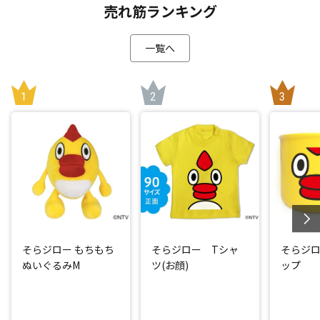
売れ筋ランキング
一覧へ
そらジロー もちもち
そらジロー Tシャ
そらジ
ぬいぐるみM
ツ(お顔)
ップ