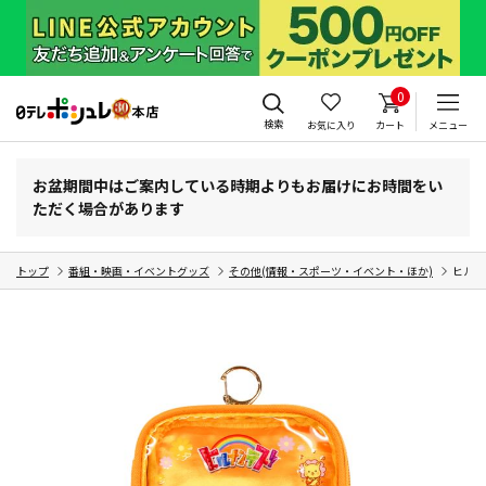
0
検索
お気に入り
カート
メニュー
お盆期間中はご案内している時期よりもお届けにお時間をい
ただく場合があります
トップ
番組・映画・イベントグッズ
その他(情報・スポーツ・イベント・ほか)
ヒルナ