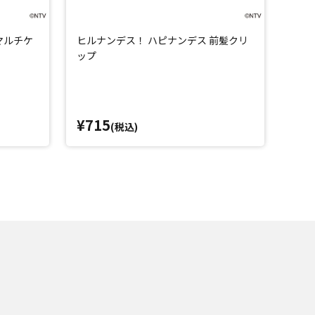
マルチケ
ヒルナンデス！ ハピナンデス 前髪クリ
「ヒ
ップ
リル
¥715
¥6
(税込)