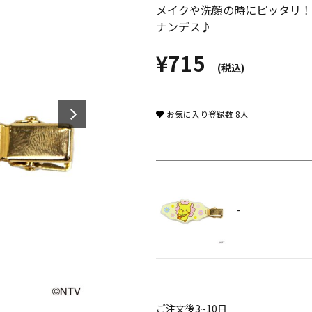
メイクや洗顔の時にピッタリ！
ナンデス♪
¥715
(税込)
お気に入り登録数
8
人
-
ご注文後3~10日