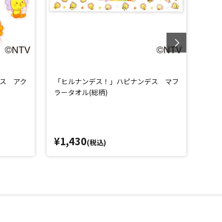
ス アク
「ヒルナンデス！」ハピナンデス マフ
「ヒ
ラータオル(総柄)
ルス
¥1,430
¥1,
(税込)