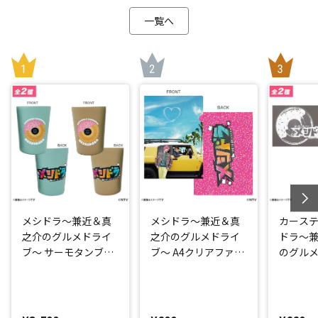
一覧へ
メシドラ～兼近＆真
メシドラ～兼近＆真
カーステ
之介のグルメドライ
之介のグルメドライ
ドラ～
ブ～ サーモタンブラ
ブ～ A4クリアファイ
のグル
ー
ル