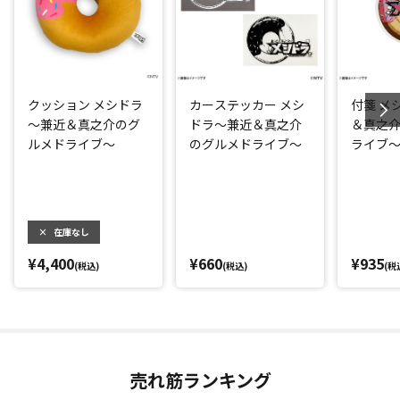
クッション メシドラ
カーステッカー メシ
付箋 メ
～兼近＆真之介のグ
ドラ～兼近＆真之介
＆真之
ルメドライブ～
のグルメドライブ～
ライブ
×
在庫なし
¥4,400
¥660
¥935
(税込)
(税込)
(税
売れ筋ランキング