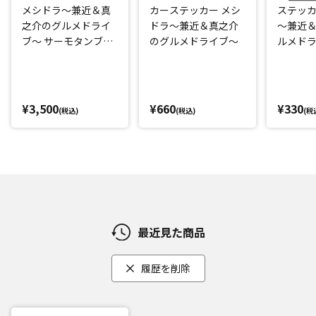
メシドラ～兼近＆真
カーステッカー メシ
ステッカ
之介のグルメドライ
ドラ～兼近＆真之介
～兼近
ブ～ サーモタンブラ
のグルメドライブ～
ルメド
ー
¥3,500
¥660
¥330
(税込)
(税込)
(税
最近見た商品
履歴を削除