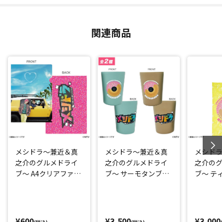
関連商品
メシドラ～兼近＆真
メシドラ～兼近＆真
メシド
之介のグルメドライ
之介のグルメドライ
之介の
ブ～ A4クリアファイ
ブ～ サーモタンブラ
ブ～ テ
ル
ー
ス
¥600
¥3,500
¥3,000