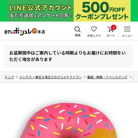
0
検索
お気に入り
カート
メニュー
お盆期間中はご案内している時期よりもお届けにお時間をい
ただく場合があります
トップ
メシドラ ～兼近＆真之介のグルメドライブ～
番組・映画・イベントグッズ
音