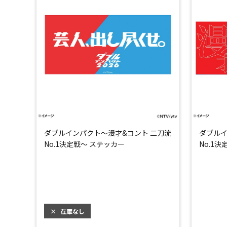
ダブルインパクト～漫才&コント 二刀流
ダブルイ
No.1決定戦～ ステッカー
No.1
×
在庫なし