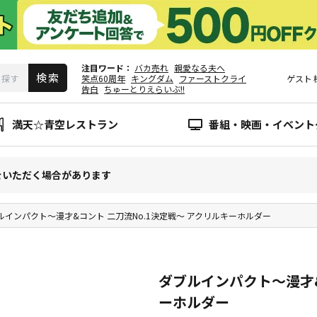
注目ワード
バカ売れ
親愛なる夫へ
笑点60周年
キングダム
ファーストクライ
ゲスト
告白
ちゅーとりえらいぶ!!
満天☆青空レストラン
番組・映画・イベント
をいただく場合があります
ルインパクト～漫才&コント 二刀流No.1決定戦～ アクリルキーホルダー
ダブルインパクト～漫才&
ーホルダー