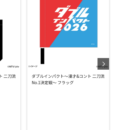
ト 二刀流
ダブルインパクト～漫才&コント 二刀流
ダブ
No.1決定戦～ フラッグ
No