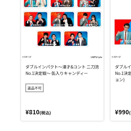
ダブルインパクト～漫才&コント 二刀流
ダブルイ
No.1決定戦～ 缶入りキャンディー
No.1
ョン)
返品不可
¥810
¥990
(税込)