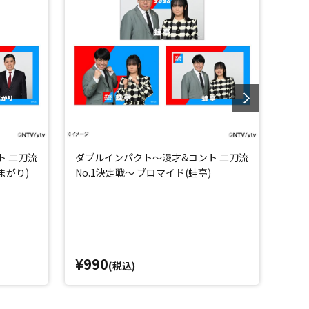
ト 二刀流
ダブルインパクト～漫才&コント 二刀流
ダブ
まがり)
No.1決定戦～ ブロマイド(蛙亭)
No
¥990
¥7
(税込)