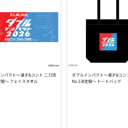
ンパクト～漫才&コント 二刀流
ダブルインパクト～漫才&コン
決定戦～ フェイスタオル
No.1決定戦～ トートバッグ