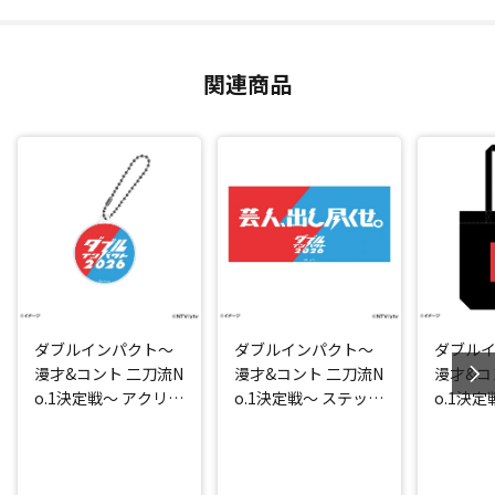
関連商品
ダブルインパクト～
ダブルインパクト～
ダブル
漫才&コント 二刀流N
漫才&コント 二刀流N
漫才&コ
o.1決定戦～ アクリル
o.1決定戦～ ステッカ
o.1決
キーホルダー
ー
ッグ