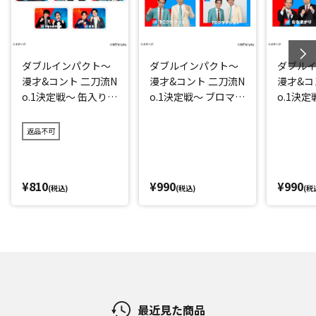
ダブルインパクト～
ダブルインパクト～
ダブル
漫才&コント 二刀流N
漫才&コント 二刀流N
漫才&コ
o.1決定戦～ 缶入りキ
o.1決定戦～ ブロマイ
o.1決
ャンディー
ド(TCクラクション)
ド(なな
返品不可
¥810
¥990
¥990
(税込)
(税込)
(税
最近見た商品