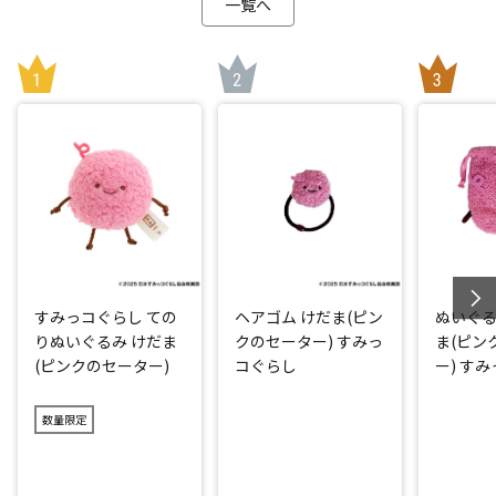
一覧へ
すみっコぐらし ての
ヘアゴム けだま(ピン
ぬいぐる
りぬいぐるみ けだま
クのセーター) すみっ
ま(ピン
(ピンクのセーター)
コぐらし
ー) す
数量限定