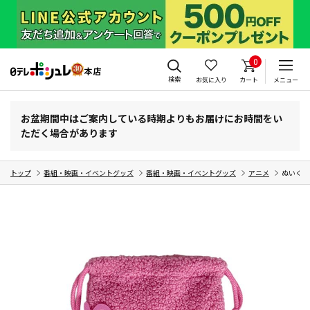
0
検索
お気に入り
カート
メニュー
お盆期間中はご案内している時期よりもお届けにお時間をい
ただく場合があります
トップ
番組・映画・イベントグッズ
番組・映画・イベントグッズ
アニメ
ぬいぐる