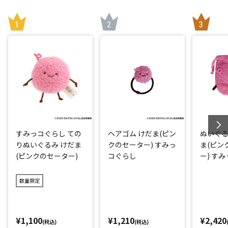
すみっコぐらし ての
ヘアゴム けだま(ピン
ぬいぐる
りぬいぐるみ けだま
クのセーター) すみっ
ま(ピン
(ピンクのセーター)
コぐらし
ー) す
数量限定
¥1,100
¥1,210
¥2,420
(税込)
(税込)