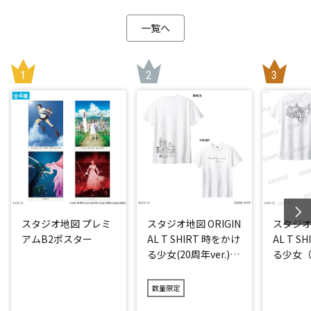
一覧へ
スタジオ地図 プレミ
スタジオ地図 ORIGIN
スタジオ地
アムB2ポスター
AL T SHIRT 時をかけ
AL T S
る少女(20周年ver.)
る少女（2
アイス
数量限定