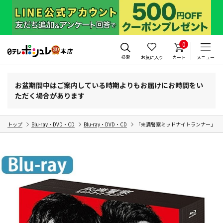
0
検索
お気に入り
カート
メニュー
お盆期間中はご案内している時期よりもお届けにお時間をい
ただく場合があります
トップ
Blu-ray・DVD・CD
Blu-ray・DVD・CD
「未満警察ミッドナイトランナー」Blu-r