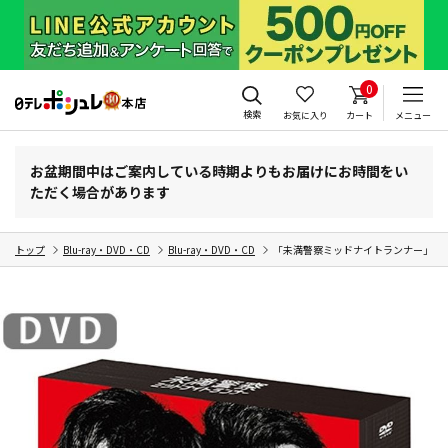
0
検索
お気に入り
カート
メニュー
お盆期間中はご案内している時期よりもお届けにお時間をい
ただく場合があります
トップ
Blu-ray・DVD・CD
Blu-ray・DVD・CD
「未満警察ミッドナイトランナー」DVD