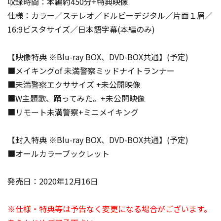
収録時間：本編約450分+特典映像
仕様：カラー／ステレオ／ドルビーデジタル／片面１層／
16:9ビスタサイズ／日本語字幕(本編のみ)
【映像特典 ※Blu-ray BOX、DVD-BOX共通】(予定)
■メイキングof 未満警察ミッドナイトランナー
■未満警察エクササイズ +未公開映像
■W主題歌、踊ってみた。+未公開映像
■リモート未満警察+ミニメイキング
【封入特典 ※Blu-ray BOX、DVD-BOX共通】(予定)
■オールカラーブックレット
発売日：2020年12月16日
※仕様・特典等は予告なく変更になる場合がございます。