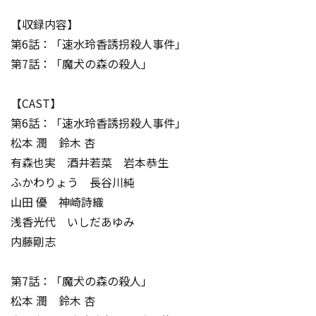
【収録内容】
第6話：「速水玲香誘拐殺人事件」
第7話：「魔犬の森の殺人」
【CAST】
第6話：「速水玲香誘拐殺人事件」
松本 潤 鈴木 杏
有森也実 酒井若菜 岩本恭生
ふかわりょう 長谷川純
山田 優 神崎詩織
浅香光代 いしだあゆみ
内藤剛志
第7話：「魔犬の森の殺人」
松本 潤 鈴木 杏