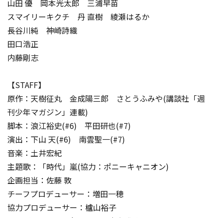
山田 優 岡本光太郎 三浦早苗
スマイリーキクチ 丹 直樹 綾瀬はるか
長谷川純 神崎詩織
田口浩正
内藤剛志
【STAFF】
原作：天樹征丸 金成陽三郎 さとうふみや(講談社「週
刊少年マガジン」連載)
脚本：浪江裕史(#6) 平田研也(#7)
演出：下山 天(#6) 南雲聖一(#7)
音楽：土井宏紀
主題歌：「時代」嵐(協力：ポニーキャニオン)
企画担当：佐藤 敦
チーフプロデューサー：増田一穂
協力プロデューサー：櫨山裕子