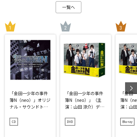
一覧へ
「金田一少年の事件
「金田一少年の事件
「金田
簿N（neo）」オリジ
簿N（neo）」（主
簿N（n
ナル・サウンドトラ
演：山田 涼介）ディ
演：山田
ック
レクターズカット版
レクタ
DVD-BOX
Blu-ray
CD
DVD
Blu-ray