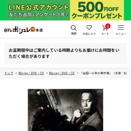
0
検索
お気に入り
カート
メニュー
お盆期間中はご案内している時期よりもお届けにお時間をい
ただく場合があります
トップ
Blu-ray・DVD・CD
Blu-ray・DVD・CD
「金田一少年の事件簿」（主演：松本 潤）