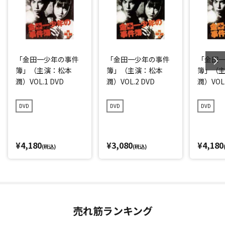
「金田一少年の事件
「金田一少年の事件
「金田
簿」（主演：松本
簿」（主演：松本
簿」（
潤）VOL.1 DVD
潤）VOL.2 DVD
潤）VOL.
DVD
DVD
DVD
¥4,180
¥3,080
¥4,180
(税込)
(税込)
売れ筋ランキング