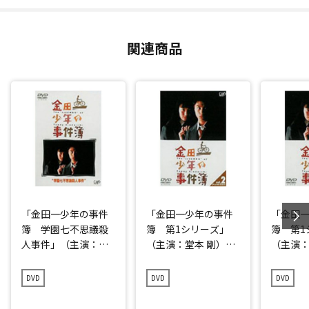
関連商品
「金田一少年の事件
「金田一少年の事件
「金田
簿 学園七不思議殺
簿 第1シリーズ」
簿 第1
人事件」（主演：堂
（主演：堂本 剛）VO
（主演：
本 剛）DVD
L.2 DVD
L.3 DVD
DVD
DVD
DVD