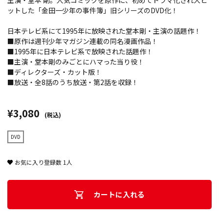
主演・堂本 剛。人気コミックを原作に、初めてドラマ化され大ヒ
ットした「金田一少年の事件簿」旧シリーズのDVD化！
日本テレビ系にて1995年に放映された堂本剛・主演の話題作！
■原作は週刊少年マガジン連載の同名漫画作品！
■1995年に日本テレビ系で放映された話題作！
■主演・堂本剛のみごとにハマった当り役！
■ディレクターズ・カット版！
■放送・全8話のうち放送・第2話を収録！
¥3,080
(税込)
DVD
お気に入り登録数
1
人
カートに入れる