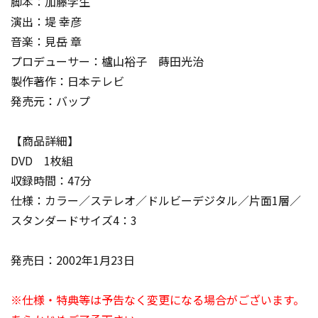
脚本：加藤学生
演出：堤 幸彦
音楽：見岳 章
プロデューサー：櫨山裕子 蒔田光治
製作著作：日本テレビ
発売元：バップ
【商品詳細】
DVD 1枚組
収録時間：47分
仕様：カラー／ステレオ／ドルビーデジタル／片面1層／
スタンダードサイズ4：3
発売日：2002年1月23日
※仕様・特典等は予告なく変更になる場合がございます。