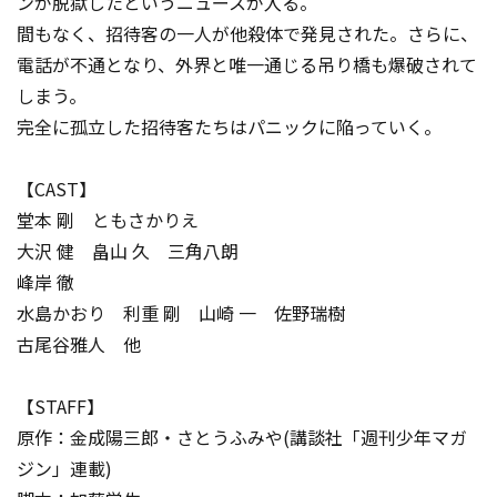
ンが脱獄したというニュースが入る。
間もなく、招待客の一人が他殺体で発見された。さらに、
電話が不通となり、外界と唯一通じる吊り橋も爆破されて
しまう。
完全に孤立した招待客たちはパニックに陥っていく。
【CAST】
堂本 剛 ともさかりえ
大沢 健 畠山 久 三角八朗
峰岸 徹
水島かおり 利重 剛 山崎 一 佐野瑞樹
古尾谷雅人 他
【STAFF】
原作：金成陽三郎・さとうふみや(講談社「週刊少年マガ
ジン」連載)