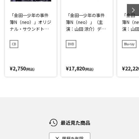
「金田一少年の事件
「金田一少年の事件
「金田
簿N（neo）」オリジ
簿N（neo）」（主
簿N（n
ナル・サウンドトラ
演：山田 涼介）ディ
演：山田
ック
レクターズカット版
レクタ
DVD-BOX
Blu-ray
CD
DVD
Blu-ray
¥2,750
¥17,820
¥22,22
(税込)
(税込)
最近見た商品
履歴を削除