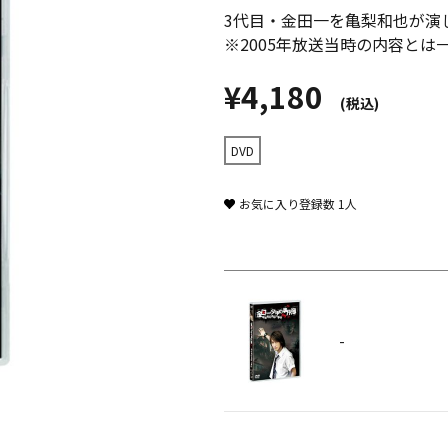
3代目・金田一を亀梨和也が演じた
※2005年放送当時の内容と
¥4,180
(税込)
DVD
お気に入り登録数
1
人
-