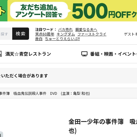
注目ワード
バカ売れ
親愛なる夫へ
笑点60周年
キングダム
ファーストクライ
ゲスト
告白
ちゅーとりえらいぶ!!
満天☆青空レストラン
番組・映画・イベント
をいただく場合があります
事件簿 吸血鬼伝説殺人事件 DVD (主演：亀梨 和也)
金田一少年の事件簿 吸血
也)