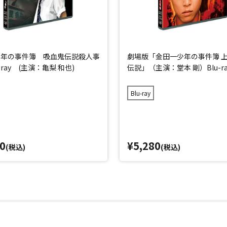
少年の事件簿 吸血鬼伝説殺人事
劇場版「金田一少年の事件簿 
-ray (主演：亀梨 和也)
伝説」（主演：堂本 剛）Blu-ra
Blu-ray
0
¥5,280
(税込)
(税込)