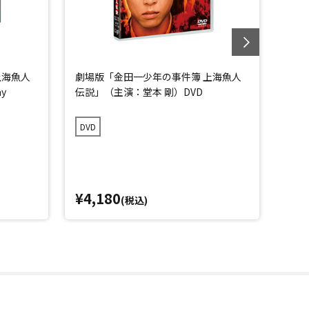
上海魚人
劇場版「金田一少年の事件簿 上海魚人
「金田
y
伝説」（主演：堂本 剛）DVD
（主演
DVD
Blu-
¥4,180
¥1
(税込)