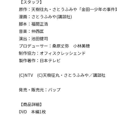
【スタッフ】
原作：天樹往丸・さとうふみや「金田一少年の事件簿
漫画：さとうふみや(講談社)
脚本：福間正浩
音楽：仲西匡
演出：池田健司
プロデューサー：桑原丈弥 小林美穂
制作協力：オフィスクレッシェンド
製作著作：日本テレビ
(C)NTV (C)天樹征丸・さとうふみや／講談社
発売・販売元：バップ
【商品詳細】
DVD 本編1枚