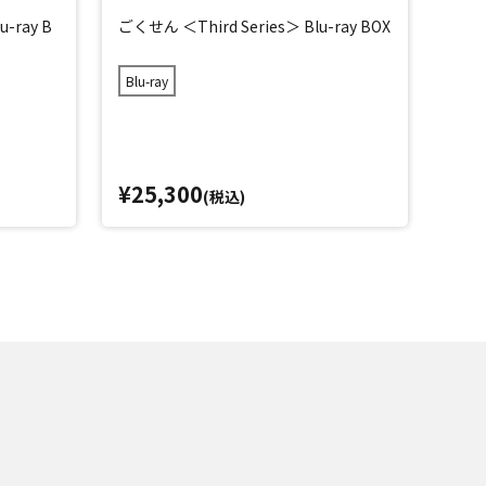
-ray B
ごくせん ＜Third Series＞ Blu-ray BOX
「ごく
Blu-ray
¥25,300
¥2
(税込)