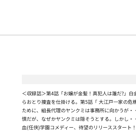
＜収録話＞第4話「お嬢が金髪！真犯人は誰だ?」
らおとり捜査を仕掛ける。第5話「 大江戸一家の
ために、組長代理のヤンクミは事務所に向かうが・
慎だが、なぜかヤンクミは隠そうとする。しかし・
血(任侠)学園コメディー、待望のリリーススタート！