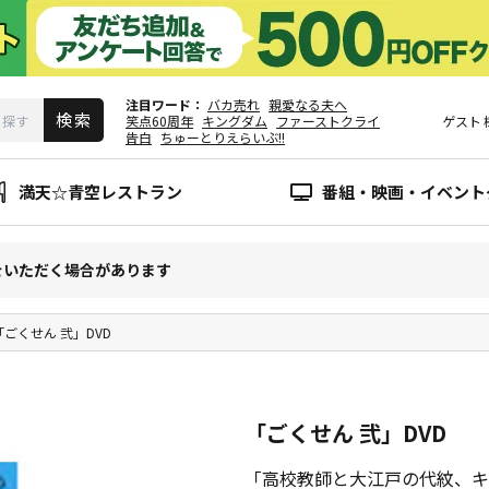
注目ワード
バカ売れ
親愛なる夫へ
笑点60周年
キングダム
ファーストクライ
ゲスト
告白
ちゅーとりえらいぶ!!
満天☆青空レストラン
番組・映画・イベント
をいただく場合があります
「ごくせん 弐」DVD
「ごくせん 弐」DVD
「高校教師と大江戸の代紋、キ