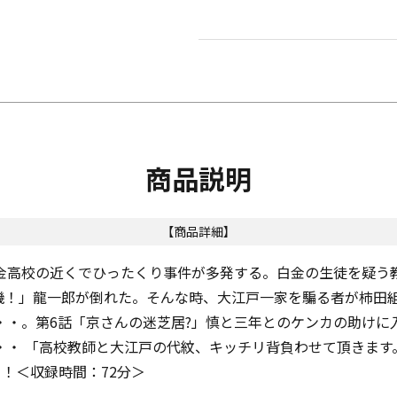
商品説明
【商品詳細】
白金高校の近くでひったくり事件が多発する。白金の生徒を疑う
危機！」龍一郎が倒れた。そんな時、大江戸一家を騙る者が柿田
・・。第6話「京さんの迷芝居?」慎と三年とのケンカの助けに
・・ 「高校教師と大江戸の代紋、キッチリ背負わせて頂きます
！＜収録時間：72分＞