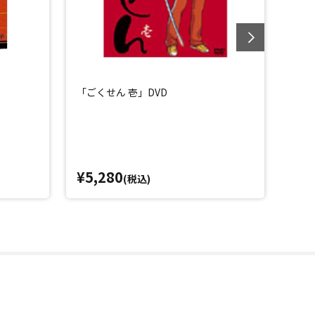
「ごくせん 壱」DVD
「ご
¥5,280
¥5,
(税込)