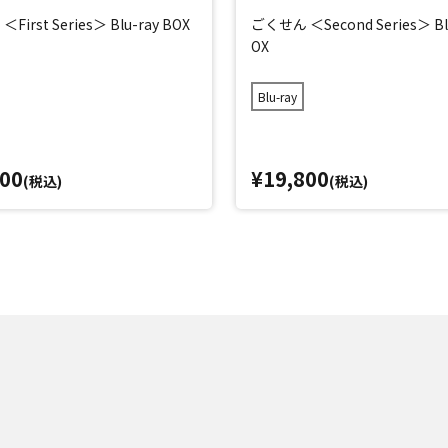
First Series＞ Blu-ray BOX
ごくせん ＜Second Series＞ Blu
OX
Blu-ray
400
¥19,800
(税込)
(税込)