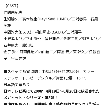
【CAST】
仲間由紀恵
生瀬勝久／高木雄也(Hey! Say! JUMP)／三浦春馬／石黒
英雄
中間淳太(B.A.D.)／桐山照史(B.A.D.)／三浦翔平
小泉孝太郎／平山あや／星野亜希／佐藤二朗／魁三太郎／
石井康太／脇知弘
金子 賢／阿南健治／内山信二／両國 宏／東 幹久／江波杏
子／宇津井健
■スペック 収録時間：本編549分+特典250分／カラー／
ステレオ／ドルビーデジタル／片面1,2層／16：9
日本語字幕あり
日本テレビ系にて2008年4月19日～6月28日に放送された
メガヒット・シリーズ・第3弾！
主演はもちろん、仲間由紀恵！熱血教師 “ヤンクミ” が三