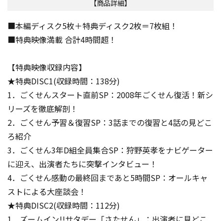
【商品詳細】
■本編ディスク5枚＋特典ディスク2枚＝7枚組！
■特典映像満載 合計4時間超！
【特典映像収録内容】
★特典DISC1(収録時間：138分)
1．ごくせんスタート直前SP：2008年ごくせん復活！新シ
リーズを徹底解剖！
2．ごくせん予習＆復習SP：3話までの復習と4話の見どこ
ろ紹介
3．ごくせん3年D組全員集合SP：狩野英孝をナビゲーター
に迎え、出演者たちに突撃インタビュー！
4．ごくせん感動の最終回まであと5時間SP：オールキャ
ストによる大座談会！
★特典DISC2(収録時間：112分)
1．ズームイン!!サタデー「さたせん」：出演者に見どこ