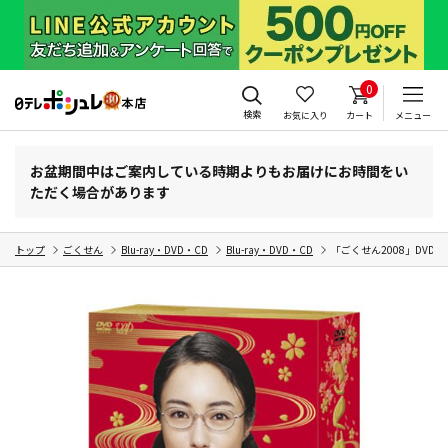
0
検索
お気に入り
カート
メニュー
お盆期間中はご案内している時期よりもお届けにお時間をい
ただく場合があります
トップ
ごくせん
Blu-ray・DVD・CD
Blu-ray・DVD・CD
「ごくせん2008」DVD-B