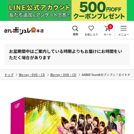
0
検索
お気に入り
カート
メニュー
お盆期間中はご案内している時期よりもお届けにお時間をい
ただく場合があります
トップ
Blu-ray・DVD・CD
Blu-ray・DVD・CD
AKB48 Team8のブンブン！エイト大放送！ 