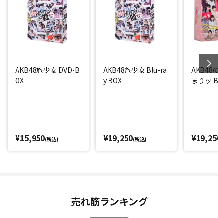
AKB48旅少女 DVD-B
AKB48旅少女 Blu-ra
AKB4
OX
y BOX
まりッ Bl
¥15,950
¥19,250
¥19,25
(税込)
(税込)
売れ筋ランキング