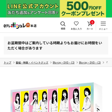
0
検索
お気に入り
カート
メニュー
お盆期間中はご案内している時期よりもお届けにお時間をい
ただく場合があります
トップ
番組・映画・イベントグッズ
Blu-ray・DVD・CD
Blu-ray・DVD・CD
「ノギ