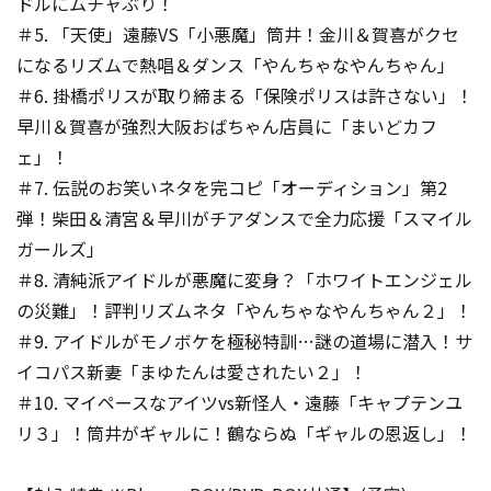
ドルにムチャぶり！
＃5. 「天使」遠藤VS「小悪魔」筒井！金川＆賀喜がクセ
になるリズムで熱唱＆ダンス「やんちゃなやんちゃん」
＃6. 掛橋ポリスが取り締まる「保険ポリスは許さない」！
早川＆賀喜が強烈大阪おばちゃん店員に「まいどカフ
ェ」！
＃7. 伝説のお笑いネタを完コピ「オーディション」第2
弾！柴田＆清宮＆早川がチアダンスで全力応援「スマイル
ガールズ」
＃8. 清純派アイドルが悪魔に変身？「ホワイトエンジェル
の災難」！評判リズムネタ「やんちゃなやんちゃん２」！
＃9. アイドルがモノボケを極秘特訓…謎の道場に潜入！サ
イコパス新妻「まゆたんは愛されたい２」！
＃10. マイペースなアイツvs新怪人・遠藤「キャプテンユ
リ３」！筒井がギャルに！鶴ならぬ「ギャルの恩返し」！