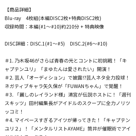
【商品詳細】
Blu-ray 4枚組(本編DISC2枚+特典DISC2枚)
収録時間：本編(#1～#10)約210分 + 特典映像
DISC詳細：DISC.1(#1～#5) DISC.2(#6～#10)
＃1. 乃木坂46がさらば青春の光とコントに初挑戦！「キ
ャプテンユリ」「まゆたんは愛されたい」開演！
＃2. 芸人「オーディション」で披露!?芸人ネタ全力投球！
ネガティブキャラ矢久保が「FUWANちゃん」で覚醒！
＃3. 「麗しのレイランド様」清宮が伝説ホストに！「週刊
スキッツ」田村編集長がアイドルのスクープに全力ノリツ
ッコミ！
＃4. マイペースすぎるアイツが帰ってきた！「キャプテン
ユリ２」！「メンタルリストAYAME」筒井が催眠術でアイ