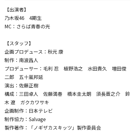
【出演者】
乃木坂46 4期生
MC：さらば青春の光
【スタッフ】
企画プロデュース：秋元 康
制作：南波昌人
プロデューサー：毛利 忍 植野浩之 水田貴久 増田俊
二郎 五十嵐邦延
演出：佐藤正樹
構成：三田卓人 佐藤満春 橋本圭太朗 須長晋之介 鈴
木 遼 ガクカワサキ
企画制作：日本テレビ
制作協力：Salvage
製作著作：「ノギザカスキッツ」製作委員会