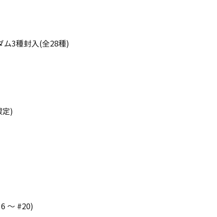
ム3種封入(全28種)
限定)
6 ～ #20)