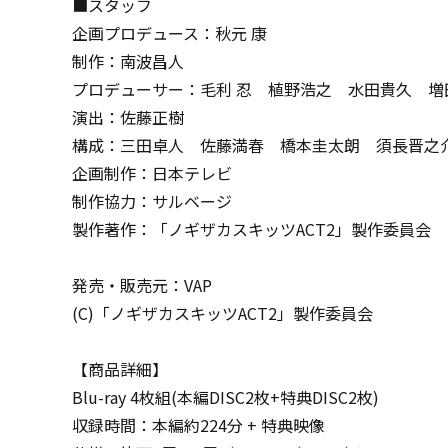
■スタッフ
企画プロデュース：秋元 康
制作：南波昌人
プロデューサー：毛利 忍 植野浩之 水田貴久 増
演出：佐藤正樹
構成：三田卓人 佐藤満春 橋本圭太朗 須長晋之
企画制作：日本テレビ
制作協力：サルベージ
製作著作：「ノギザカスキッツACT2」製作委員会
発売・販売元：VAP
(C)「ノギザカスキッツACT2」製作委員会
【商品詳細】
Blu-ray 4枚組(本編DISC2枚+特典DISC2枚)
収録時間：本編約224分 + 特典映像