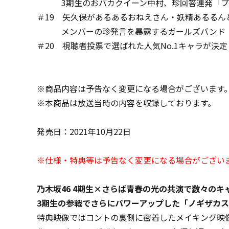
3期生のおバカクイーン中村、珍回答連発「プ
＃19 矢久保があるあるおねえさん・妖精あるるんと
メンバーの珍発言を暴露するガールズバンド「NAKA
＃20 視聴者投票で選ばれた人気No.1キャラが決
※商品内容は予告なく変更になる場合がございます
※本商品は放送当時の内容を収録しております。
発売日：2021年10月22日
※仕様・特典等は予告なく変更になる場合がござい
乃木坂46 4期生×さらば青春の光の共演で数々のキ
3期生の参戦でさらにパワーアップした「ノギザカスキッツ
特典映像ではコントの裏側に密着したメイキング映像