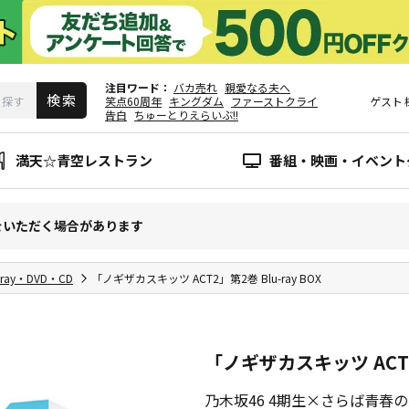
注目ワード
バカ売れ
親愛なる夫へ
笑点60周年
キングダム
ファーストクライ
ゲスト
告白
ちゅーとりえらいぶ!!
満天☆青空レストラン
番組・映画・イベント
をいただく場合があります
-ray・DVD・CD
「ノギザカスキッツ ACT2」第2巻 Blu-ray BOX
「ノギザカスキッツ ACT2」
乃木坂46 4期生×さらば青