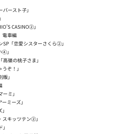
ーバースト子」
」
’S CASINO②」
」電車編
ンSP「恋愛シスターさくら②」
い④」
「高嶺の桃子さま」
ゃうぞ！」
別版」
編
マーミ」
ーミーズ」
ズ」
スキッツテン②」
ド」