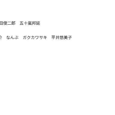
田俊二郎 五十嵐邦延
介 なんぶ ガクカワサキ 平井悠美子