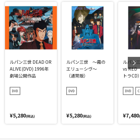
ルパン三世 DEAD OR
ルパン三世 ～霧の
ルパン三
ALIVE(DVD) 1996年
エリューシヴ～
vs RE
劇場公開作品
（通常版）
トラCD
DVD
DVD
DVD
C
¥5,280
¥5,280
¥7,480
(税込)
(税込)