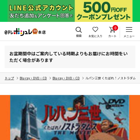
0
検索
お気に入り
カート
メニュー
お盆期間中はご案内している時期よりもお届けにお時間をい
ただく場合があります
トップ
Blu-ray・DVD・CD
Blu-ray・DVD・CD
ルパン三世 くたばれ！ノストラダムス(D