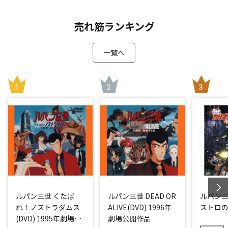
売れ筋ランキング
一覧へ
ルパン三世 くたば
ルパン三世 DEAD OR
ルパン
れ！ノストラダムス
ALIVE(DVD) 1996年
ストロ
(DVD) 1995年劇場公
劇場公開作品