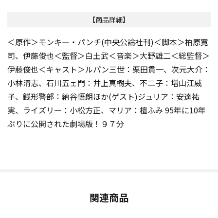
【商品詳細】
＜原作＞モンキー・パンチ(中央公論社刊)＜脚本＞柏原寛
司、伊藤俊也＜監督＞白土武＜音楽＞大野雄二＜総監督＞
伊藤俊也＜キャスト＞ルパン三世：栗田貫一、次元大介：
小林清志、石川五ェ門：井上真樹夫、不二子：増山江威
子、銭形警部：納谷悟朗ほか(ゲスト)ジュリア：安達祐
実、ライズリー：小松方正、マリア：檀ふみ 95年に10年
ぶりに公開された劇場版！９７分
関連商品