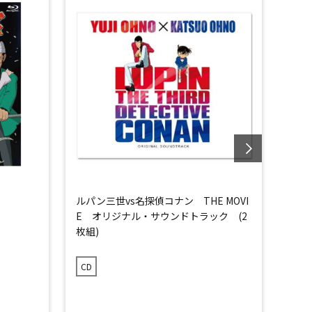
ルパン三世vs名探偵コナン THE MOVI
映画
E オリジナル・サウンドトラック (2
ナル
枚組)
THI
CD
CD