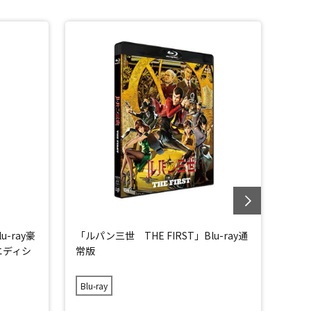
u-ray豪
「ルパン三世 THE FIRST」Blu-ray通
「ルパ
エディシ
常版
DVD
Blu-ray