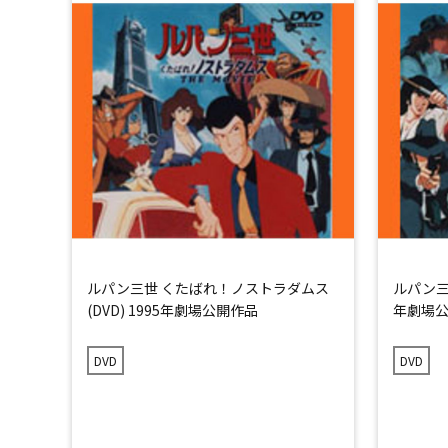
ルパン三世 くたばれ！ノストラダムス
ルパン三世 
(DVD) 1995年劇場公開作品
年劇場
DVD
DVD