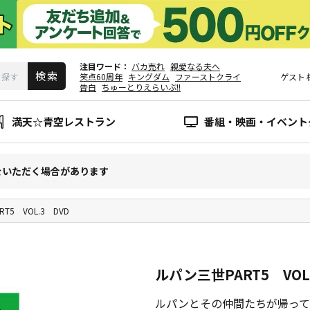
注目ワード
バカ売れ
親愛なる夫へ
笑点60周年
キングダム
ファーストクライ
ゲスト
告白
ちゅーとりえらいぶ!!
満天☆青空レストラン
番組・映画・イベント
をいただく場合があります
T5 VOL.3 DVD
ルパン三世PART5 VOL
ルパンとその仲間たちが帰って