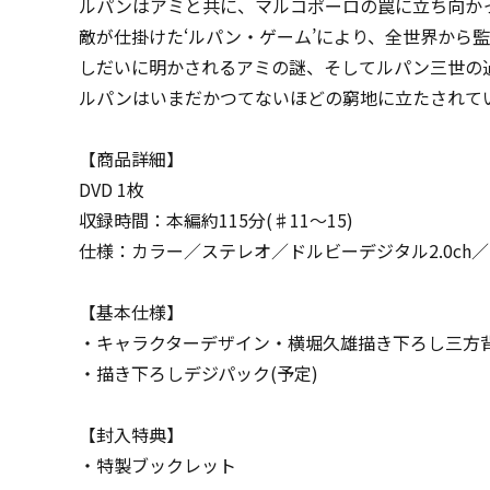
ルパンはアミと共に、マルコポーロの罠に立ち向か
敵が仕掛けた‘ルパン・ゲーム’により、全世界から
しだいに明かされるアミの謎、そしてルパン三世の過去
ルパンはいまだかつてないほどの窮地に立たされて
【商品詳細】
DVD 1枚
収録時間：本編約115分(♯11～15)
仕様：カラー／ステレオ／ドルビーデジタル2.0ch／MPEG
【基本仕様】
・キャラクターデザイン・横堀久雄描き下ろし三方背
・描き下ろしデジパック(予定)
【封入特典】
・特製ブックレット