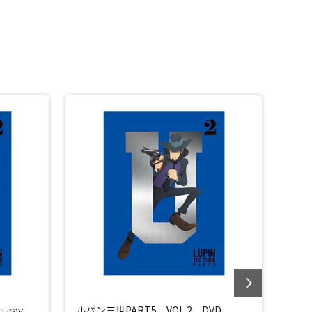
-ray
ルパン三世PART5 VOL.2 DVD
ルパン