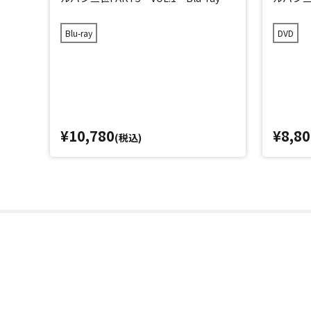
Blu-ray
DVD
¥10,780
¥8,80
(税込)