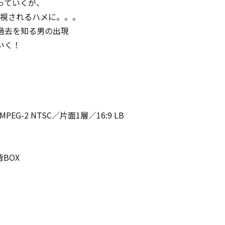
っていくが、
監視されるハメに。。。
を知る男の出現―――
いく！
-2 NTSC／片面1層／16:9 LB
BOX