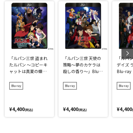
「ルパン三世 盗まれ
「ルパン三世 天使の
「ルパン
たルパン ～コピーキ
策略～夢のカケラは
デイズ 
ャットは真夏の蝶
殺しの香り～」Blu-r
Blu-ray
～」Blu-ray
ay
Blu-ray
Blu-ray
Blu-ray
¥4,400
¥4,400
¥4,400
(税込)
(税込)