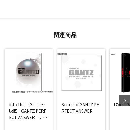
関連商品
into the 「G」Ⅱ～
Sound of GANTZ PE
映画「GA
映画「GANTZ PERF
RFECT ANSWER
ECT ANSWER」ナビ
ゲートDVD～