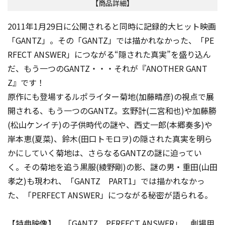
【商品詳細】
2011年1月29日に公開されると同時に記録的大ヒット映画
「GANTZ」。その「GANTZ」では描かれなかった、「PE
RFECT ANSWER」につながる“隠された真実”を盛り込ん
だ、もう一つのGANTZ・・・それが『ANOTHER GANT
Z』です！
原作にも登場するルポライター菊地(加藤晴彦)の視点で展
開される、もう一つのGANTZ。玄野計(二宮和也)や加藤勝
(松山ケンイチ)の子供時代の謎や、西丈一郎(本郷奏多)や
岸本恵(夏菜)、鈴木(田口トモロヲ)の隠された真実を明ら
かにしていく菊地は、さらなるGANTZの謎に迫ってい
く。その菊地を追う黒服(綾野剛)の影、謎の男・重田(山田
孝之)も現われ、「GANTZ PART1」では描かれなかっ
た、「PERFECT ANSWER」につながる秘密が語られる。
【特典映像】 「GANTZ PERFECT ANSWER」 劇場用