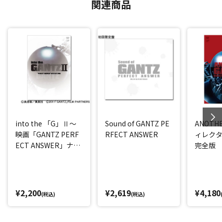
関連商品
into the 「G」Ⅱ～
Sound of GANTZ PE
ANOTHE
映画「GANTZ PERF
RFECT ANSWER
ィレク
ECT ANSWER」ナビ
完全版
ゲートDVD～
¥2,200
¥2,619
¥4,180
(税込)
(税込)