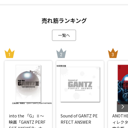
売れ筋ランキング
一覧へ
into the 「G」Ⅱ～
Sound of GANTZ PE
ANOTHE
映画「GANTZ PERF
RFECT ANSWER
ィレク