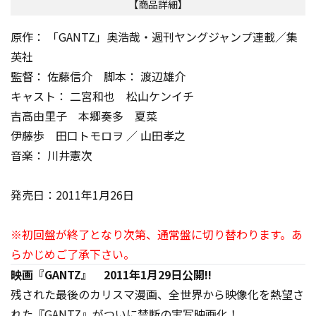
【商品詳細】
原作： 「GANTZ」奥浩哉・週刊ヤングジャンプ連載／集
英社
監督： 佐藤信介 脚本： 渡辺雄介
キャスト： 二宮和也 松山ケンイチ
吉高由里子 本郷奏多 夏菜
伊藤歩 田口トモロヲ ／ 山田孝之
音楽： 川井憲次
発売日：2011年1月26日
※初回盤が終了となり次第、通常盤に切り替わります。あ
らかじめご了承下さい。
映画『GANTZ』 2011年1月29日公開!!
残された最後のカリスマ漫画、全世界から映像化を熱望さ
れた『GANTZ』がついに禁断の実写映画化！