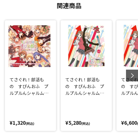
関連商品
てさぐれ！部活も
てさぐれ！部活も
てさぐ
の すぴんおふ プ
の すぴんおふ プ
の す
ルプルんシャルムと
ルプルんシャルムと
ルプル
遊ぼうOP/ED 「や
遊ぼう VOL.1 DVD
遊ぼう V
っぱりStand U
ray
p！！！！/色彩cross
road」 アーティス
¥1,320
¥5,280
¥6,600
(税込)
(税込)
ト：てさプルん♪