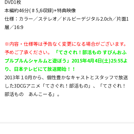
DVD1枚
本編約46分(♯5,6収録)+特典映像
仕様：カラー／ステレオ／ドルビーデジタル2.0ch／片面1
層／16:9
※内容・仕様等は予告なく変更になる場合がございます。
予めご了承ください。
「てさぐれ！部活もの すぴんおふ
プルプルんシャルムと遊ぼう」2015年4月4日(土)25:55よ
り、日本テレビにて放送開始！！
2013年１0月から、個性豊かなキャストとスタッフで放送
した3DCGアニメ「てさぐれ！部活もの」、「てさぐれ！
部活もの あんこーる」。