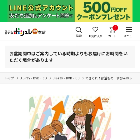
0
検索
お気に入り
カート
メニュー
お盆期間中はご案内している時期よりもお届けにお時間をい
ただく場合があります
トップ
Blu-ray・DVD・CD
Blu-ray・DVD・CD
てさぐれ！部活もの すぴんおふ プルプ