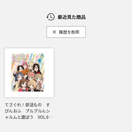
最近見た商品
履歴を削除
てさぐれ！部活もの す
ぴんおふ プルプルんシ
ャルムと遊ぼう VOL.6
Blu-ray