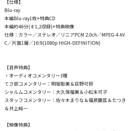
【仕様】
Blu-ray
本編Blu-ray1枚+特典CD
本編約46分(♯1,2収録)+特典映像
仕様：カラー／ステレオ／リニアPCM 2.0ch／MPEG-4 AV
C／片面1層／16:9(1080p HIGH-DEFINITION)
【音声特典】
・オーディオコメンタリー3種
てさ部コメンタリー：明坂聡美＆荻野可鈴
シャルムコメンタリー：大久保瑠美＆小松未可子
スタッフコメンタリー：佐々木まりな＆福原慶匡＆たつき
＆井上純一
【映像特典】