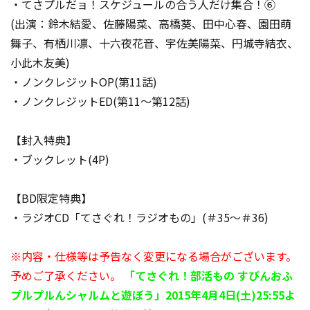
・てさプルだョ！スケジュールの合う人だけ集合！⑥
(出演：鈴木結愛、佐藤陽菜、高橋葵、田中心春、園田萌
舞子、有栖川凛、十六夜花音、宇佐美陽菜、円城寺結衣、
小此木友美)
・ノンクレジットOP(第11話)
・ノンクレジットED(第11～第12話)
【封入特典】
・ブックレット(4P)
【BD限定特典】
・ラジオCD「てさぐれ！ラジオもの」(＃35～＃36)
※内容・仕様等は予告なく変更になる場合がございます。
予めご了承ください。
「てさぐれ！部活もの すぴんおふ
プルプルんシャルムと遊ぼう」2015年4月4日(土)25:55よ