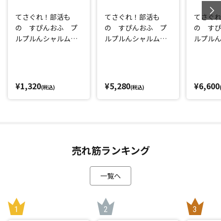
てさぐれ！部活も
てさぐれ！部活も
てさぐ
の すぴんおふ プ
の すぴんおふ プ
の す
ルプルんシャルムと
ルプルんシャルムと
ルプル
遊ぼうOP/ED 「や
遊ぼう VOL.1 DVD
遊ぼう V
っぱりStand U
ray
p！！！！/色彩cross
road」 アーティス
¥1,320
¥5,280
¥6,600
(税込)
(税込)
ト：てさプルん♪
売れ筋ランキング
一覧へ