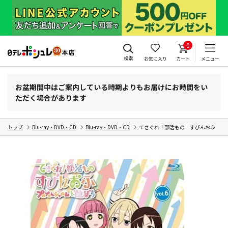
0
検索
お気に入り
カート
メニュー
お盆期間中はご案内している時期よりもお届けにお時間をい
ただく場合があります
トップ
Blu-ray・DVD・CD
Blu-ray・DVD・CD
てさぐれ！部活もの すぴんおふ プルプル