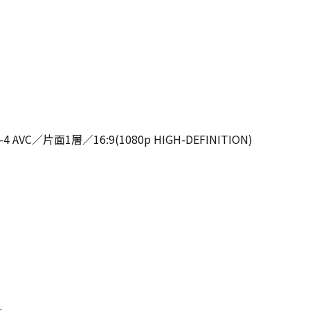
C／片面1層／16:9(1080p HIGH-DEFINITION)