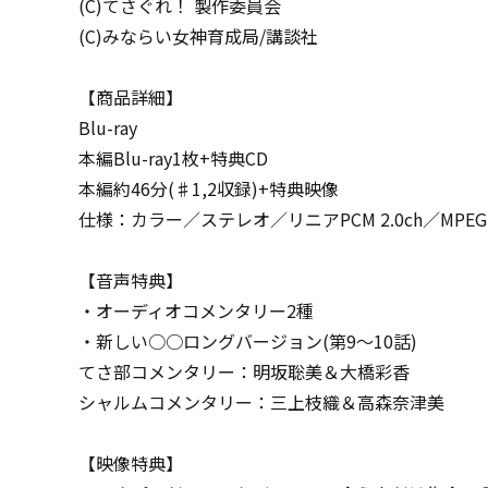
(C)てさぐれ！ 製作委員会
(C)みならい女神育成局/講談社
【商品詳細】
Blu-ray
本編Blu-ray1枚+特典CD
本編約46分(♯1,2収録)+特典映像
仕様：カラー／ステレオ／リニアPCM 2.0ch／MPEG-4 AV
【音声特典】
・オーディオコメンタリー2種
・新しい○○ロングバージョン(第9～10話)
てさ部コメンタリー：明坂聡美＆大橋彩香
シャルムコメンタリー：三上枝織＆高森奈津美
【映像特典】