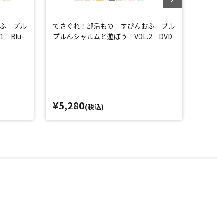
ふ プル
てさぐれ！部活もの すぴんおふ プル
てさ
 Blu-
プルんシャルムと遊ぼう VOL.2 DVD
プル
ray
¥5,280
¥6,
(税込)