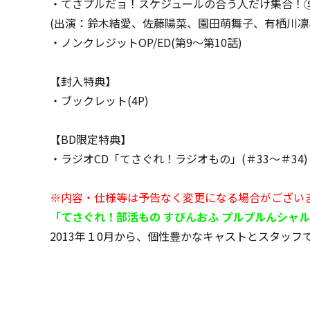
・てさプルだョ！スケジュールの合う人だけ集合！
(出演：鈴木結愛、佐藤陽菜、園田萌舞子、有栖川凛
・ノンクレジットOP/ED(第9～第10話)
【封入特典】
・ブックレット(4P)
【BD限定特典】
・ラジオCD「てさぐれ！ラジオもの」(＃33～＃34)
※内容・仕様等は予告なく変更になる場合がござい
「てさぐれ！部活もの すぴんおふ プルプルんシャルム
2013年１0月から、個性豊かなキャストとスタッ