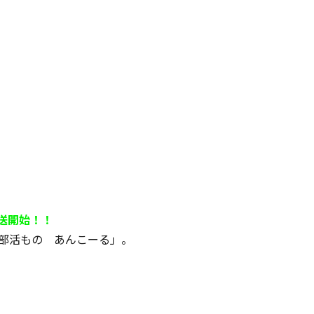
放送開始！！
！部活もの あんこーる」。