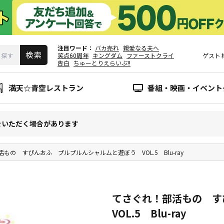
注目ワード
バカ売れ
親愛なる夫へ
笑点60周年
キングダム
ファーストクライ
ゲスト
告白
ちゅーとりえらいぶ!!
満天☆青空レストラン
番組・映画・イベント
をいただく場合があります
もの すぴんおふ プルプルんシャルムと遊ぼう VOL.5 Blu-ray
てさぐれ！部活もの 
VOL.5 Blu-ray