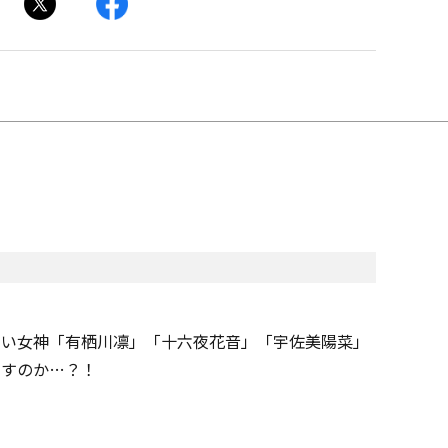
！
らい女神「有栖川凛」「十六夜花音」「宇佐美陽菜」
こすのか…？！