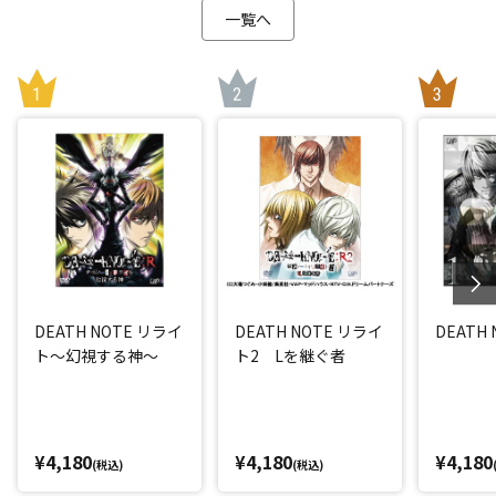
一覧へ
DEATH NOTE リライ
DEATH NOTE リライ
DEATH N
ト～幻視する神～
ト2 Lを継ぐ者
¥4,180
¥4,180
¥4,180
(税込)
(税込)