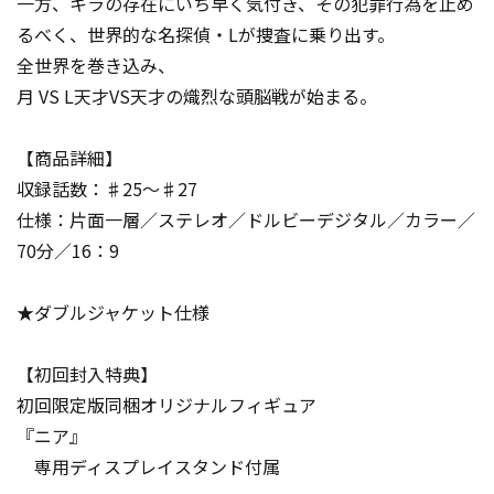
一方、キラの存在にいち早く気付き、その犯罪行為を止め
るべく、世界的な名探偵・Lが捜査に乗り出す。
全世界を巻き込み、
月 VS L――天才VS天才――の熾烈な頭脳戦が始まる――。
【商品詳細】
収録話数：♯25～♯27
仕様：片面一層／ステレオ／ドルビーデジタル／カラー／
70分／16：9
★ダブルジャケット仕様
【初回封入特典】
初回限定版同梱オリジナルフィギュア
『ニア』
専用ディスプレイスタンド付属