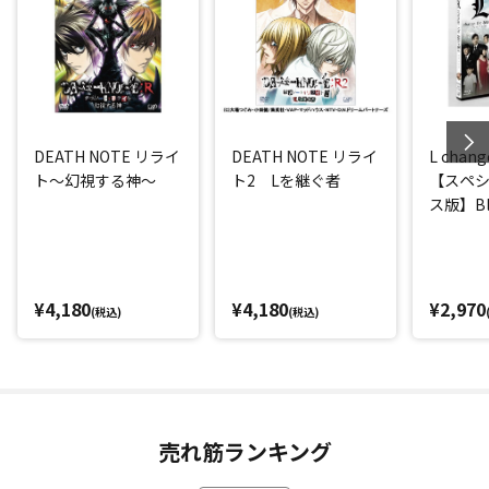
DEATH NOTE リライ
DEATH NOTE リライ
L chang
ト～幻視する神～
ト2 Lを継ぐ者
【スペ
ス版】Blu
¥4,180
¥4,180
¥2,970
(税込)
(税込)
売れ筋ランキング