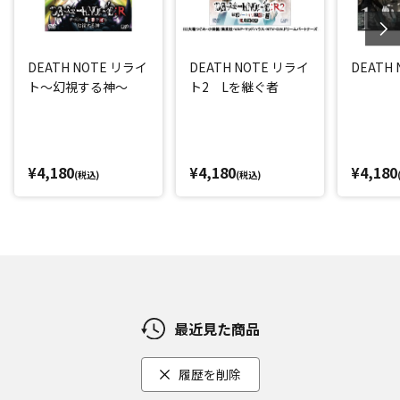
DEATH NOTE リライ
DEATH NOTE リライ
DEATH N
ト～幻視する神～
ト2 Lを継ぐ者
¥4,180
¥4,180
¥4,180
(税込)
(税込)
最近見た商品
履歴を削除