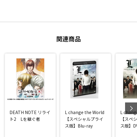
関連商品
DEATH NOTE リライ
L change the World
L chang
ト2 Lを継ぐ者
【スペシャルプライ
【スペ
ス版】Blu-ray
ス版】D