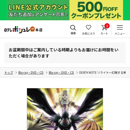
0
検索
お気に入り
カート
メニュー
お盆期間中はご案内している時期よりもお届けにお時間をい
ただく場合があります
トップ
Blu-ray・DVD・CD
Blu-ray・DVD・CD
DEATH NOTE リライト～幻視する神～