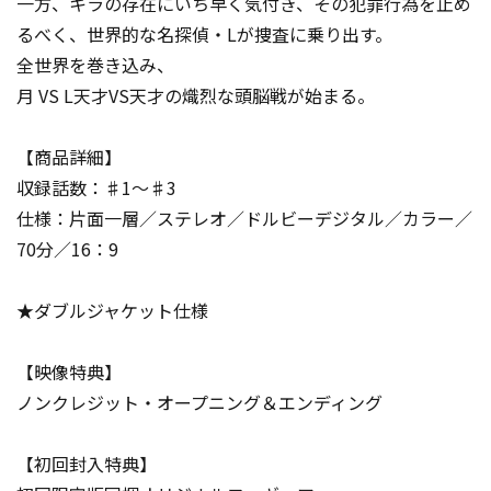
一方、キラの存在にいち早く気付き、その犯罪行為を止め
るべく、世界的な名探偵・Lが捜査に乗り出す。
全世界を巻き込み、
月 VS L――天才VS天才――の熾烈な頭脳戦が始まる――。
【商品詳細】
収録話数：♯1～♯3
仕様：片面一層／ステレオ／ドルビーデジタル／カラー／
70分／16：9
★ダブルジャケット仕様
【映像特典】
ノンクレジット・オープニング＆エンディング
【初回封入特典】