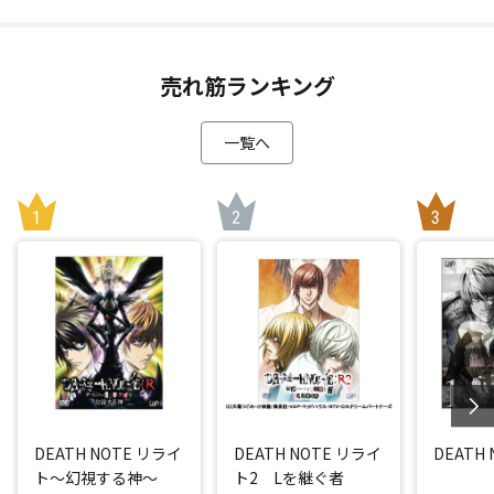
売れ筋ランキング
一覧へ
DEATH NOTE リライ
DEATH NOTE リライ
DEATH N
ト～幻視する神～
ト2 Lを継ぐ者