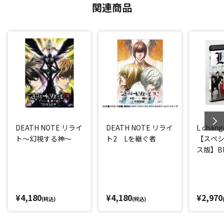
関連商品
DEATH NOTE リライ
DEATH NOTE リライ
L chang
ト～幻視する神～
ト2 Lを継ぐ者
【スペ
ス版】Blu
¥4,180
¥4,180
¥2,970
(税込)
(税込)