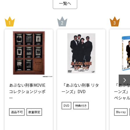
一覧へ
あぶない刑事MOVIE
「あぶない刑事 リタ
「あぶな
コレクションジッポ
ーンズ」DVD
ーンズ」B
ー
ペシャ
版）
DVD
特典付き
返品不可
数量限定
Blu-ray