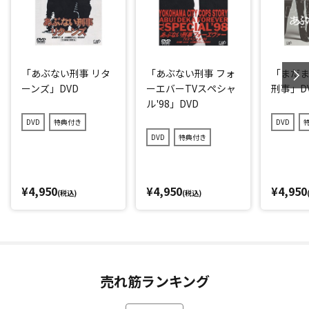
「あぶない刑事 リタ
「あぶない刑事 フォ
「まだ
ーンズ」DVD
ーエバーTVスペシャ
刑事」D
ル'98」DVD
DVD
特典付き
DVD
DVD
特典付き
¥4,950
¥4,950
¥4,950
(税込)
(税込)
売れ筋ランキング