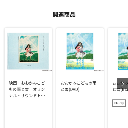
関連商品
映画 おおかみこど
おおかみこどもの雨
おおか
もの雨と雪 オリジ
と雪(DVD)
と雪(Blu-
ナル・サウンドトラ
ック
Blu-ray