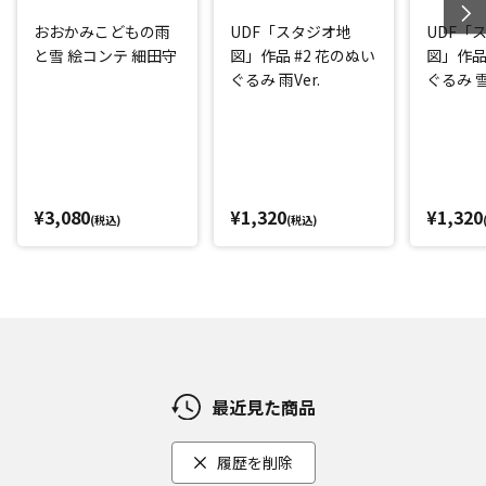
おおかみこどもの雨
UDF「スタジオ地
UDF「
と雪 絵コンテ 細田守
図」作品 #2 花のぬい
図」作品
ぐるみ 雨Ver.
ぐるみ 雪V
¥3,080
¥1,320
¥1,320
(税込)
(税込)
最近見た商品
履歴を削除