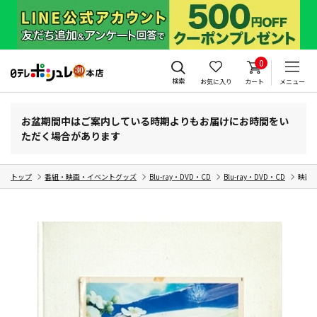
0
検索
お気に入り
カート
メニュー
お盆期間中はご案内している時期よりもお届けにお時間をい
ただく場合があります
トップ
番組・映画・イベントグッズ
Blu-ray・DVD・CD
Blu-ray・DVD・CD
映画