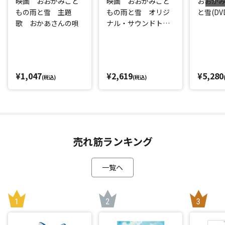
映画 おおかみこど
映画 おおかみこど
おおか
もの雨と雪 主題
もの雨と雪 オリジ
と雪(DV
歌 おかあさんの唄
ナル・サウンドトラ
ック
¥1,047
¥2,619
¥5,280
(税込)
(税込)
売れ筋ランキング
一覧へ