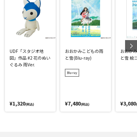
UDF「スタジオ地
おおかみこどもの雨
おおか
図」作品 #2 花のぬい
と雪(Blu-ray)
と雪 絵
ぐるみ 雨Ver.
Blu-ray
¥1,320
¥7,480
¥3,080
(税込)
(税込)