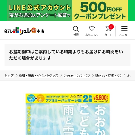
0
検索
お気に入り
カート
メニュー
お盆期間中はご案内している時期よりもお届けにお時間をい
ただく場合があります
トップ
番組・映画・イベントグッズ
Blu-ray・DVD・CD
Blu-ray・DVD・CD
おおか