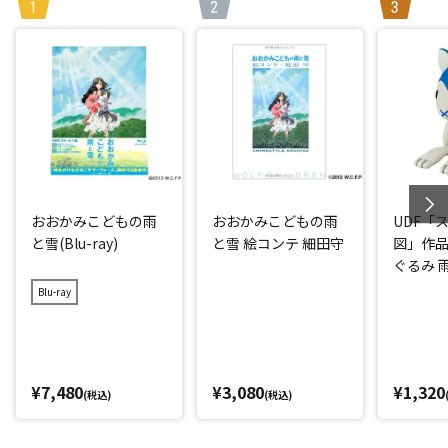
おおかみこどもの雨
おおかみこどもの雨
UDF「
と雪(Blu-ray)
と雪 絵コンテ 細田守
図」作品
ぐるみ 雨V
Blu-ray
¥7,480
¥3,080
¥1,320
(税込)
(税込)