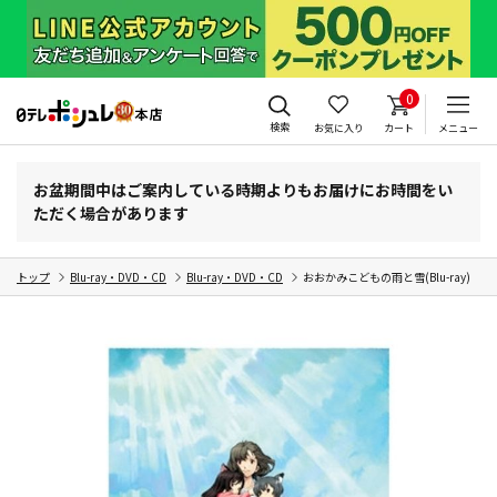
0
検索
お気に入り
カート
メニュー
お盆期間中はご案内している時期よりもお届けにお時間をい
ただく場合があります
トップ
Blu-ray・DVD・CD
Blu-ray・DVD・CD
おおかみこどもの雨と雪(Blu-ray)