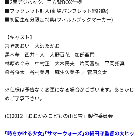
■2面デジパック、三方背BOX仕様
■ブックレット封入(劇場パンフレット縮刷版)
■初回生産分限定特典(フィルムブックマーカー)
【キャスト】
宮﨑あおい 大沢たかお
黒木華 西井幸人 大野百花 加部亜門
林原めぐみ 中村正 大木民夫 片岡富枝 平岡拓真
染谷将太 谷村美月 麻生久美子 ／ 菅原文太
※仕様は予告なく変更になる場合がございます。あらかじ
めご了承下さい。
(C)2012「おおかみこどもの雨と雪」製作委員会
｢時をかける少女｣｢サマーウォーズ｣の細田守監督の大ヒッ