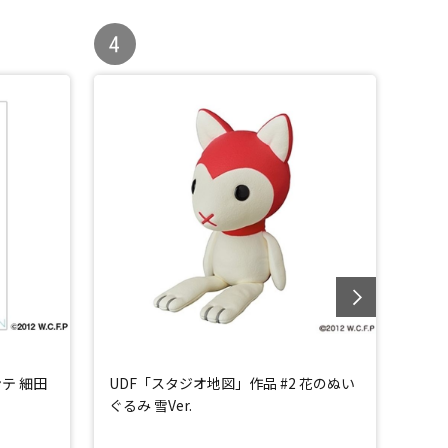
テ 細田
UDF「スタジオ地図」作品 #2 花のぬい
おおか
ぐるみ 雪Ver.
D)