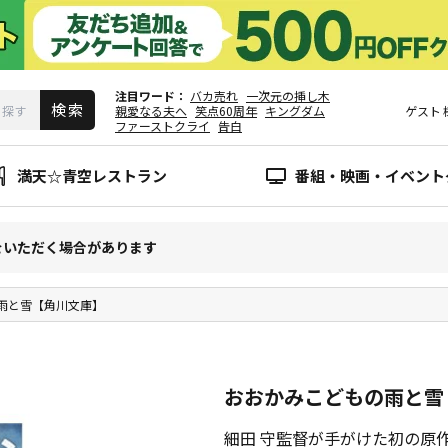
注目ワード
バカ売れ
一次元の挿し木
親愛なる夫へ
笑点60周年
キングダム
ゲスト
ファーストクライ
告白
満天☆青空レストラン
番組・映画・イベント
をいただく場合があります
雨と雪【角川文庫】
おおかみこどもの雨と雪
細田 守監督が手がけた初の原