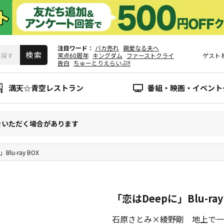
注目ワード
バカ売れ
親愛なる夫へ
笑点60周年
キングダム
ファーストクライ
ゲスト
告白
ちゅーとりえらいぶ!!
満天☆青空レストラン
番組・映画・イベント
をいただく場合があります
Blu-ray BOX
「恋はDeepに」Blu-ray
石原さとみ×綾野剛 地上で一