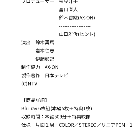
プロデューサー 枝見洋子
畠山直人
鈴木香織(AX-ON)
------------------
山口雅俊(ヒント)
演出 鈴木勇馬
岩本仁志
伊藤彰記
制作協力 AX-ON
製作著作 日本テレビ
(C)NTV
【商品詳細】
Blu-ray 6枚組(本編5枚＋特典1枚)
収録時間：本編509分＋特典映像
仕様：片面１層／COLOR／STEREO／リニアPCM／16