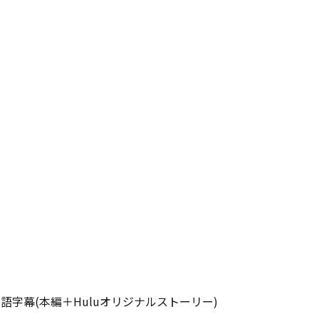
ー日本語字幕(本編＋Huluオリジナルストーリー)