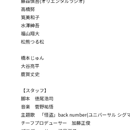
藤森慎吾(オリエンタルラジオ)
高橋努
筧美和子
水澤紳吾
福山翔大
松熊つる松
橋本じゅん
大谷亮平
鹿賀丈史
【スタッフ】
脚本 徳尾浩司
音楽 菅野祐悟
主題歌 「怪盗」back number(ユニバーサル シグマ
チーフプロデューサー 加藤正俊