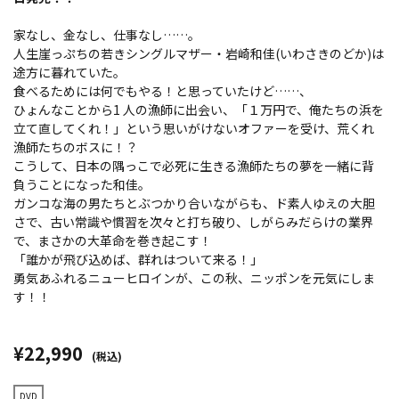
家なし、金なし、仕事なし……。
人生崖っぷちの若きシングルマザー・岩崎和佳(いわさきのどか)は
途方に暮れていた。
食べるためには何でもやる！と思っていたけど……、
ひょんなことから1 人の漁師に出会い、「１万円で、俺たちの浜を
立て直してくれ！」という思いがけないオファーを受け、荒くれ
漁師たちのボスに！？
こうして、日本の隅っこで必死に生きる漁師たちの夢を一緒に背
負うことになった和佳。
ガンコな海の男たちとぶつかり合いながらも、ド素人ゆえの大胆
さで、古い常識や慣習を次々と打ち破り、しがらみだらけの業界
で、まさかの大革命を巻き起こす！
「誰かが飛び込めば、群れはついて来る！」
勇気あふれるニューヒロインが、この秋、ニッポンを元気にしま
す！！
¥22,990
(税込)
DVD