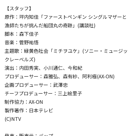
【スタッフ】
原作：坪内知佳「ファーストペンギン シングルマザーと
漁師たちが挑んだ船団丸の奇跡」(講談社)
脚本：森下佳子
音楽：菅野祐悟
主題歌：緑黄色社会「ミチヲユケ」(ソニー・ミュージッ
クレーベルズ)
演出：内田秀実、小川通仁、今和紀
プロデューサー：森雅弘、森有紗、阿利極(AX-ON)
企画プロデューサー：武澤忠
チーフプロデューサー：三上絵里子
制作協力：AX-ON
製作著作：日本テレビ
(C)NTV
発売・販売元：バップ