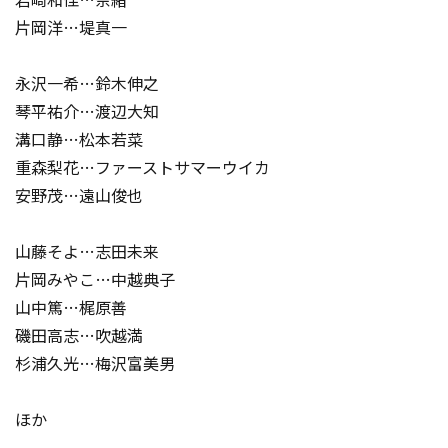
片岡洋…堤真一
永沢一希…鈴木伸之
琴平祐介…渡辺大知
溝口静…松本若菜
重森梨花…ファーストサマーウイカ
安野茂…遠山俊也
山藤そよ…志田未来
片岡みやこ…中越典子
山中篤…梶原善
磯田高志…吹越満
杉浦久光…梅沢富美男
ほか